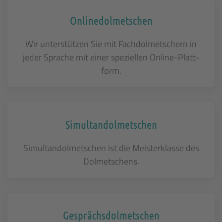
Online­dolmetschen
Wir un­ter­­stüt­zen Sie mit Fach­­dol­­met­­schern in
jeder Spra­che mit einer spe­zi­el­len On­line-Platt­
form.
Simultan­dolmetschen
Simul­tan­dol­met­schen ist die Meister­klasse des
Dolmet­schens.
Gesprächs­dolmetschen