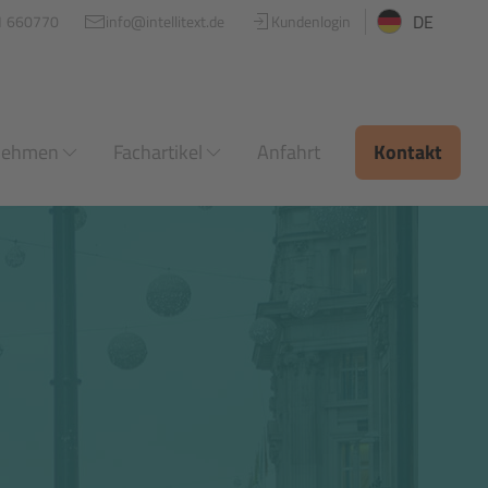
DE
1 660770
info@intellitext.de
Kundenlogin
nehmen
Fachartikel
Anfahrt
Kontakt