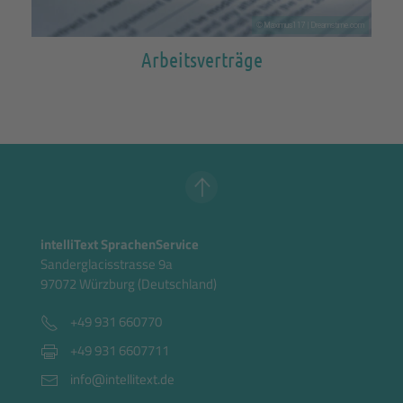
© Maximus117 | Dreamstime.com
Arbeitsverträge
intelliText SprachenService
Sanderglacisstrasse 9a
97072 Würzburg (Deutschland)
+49 931 660770
+49 931 6607711
info@intellitext.de