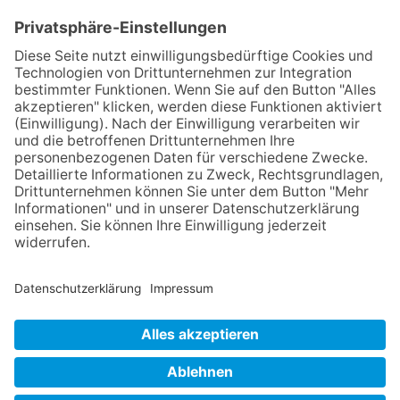
intelliText SprachenService gehört zu intelliExperts GmbH,
Amtsgericht Würzburg HRB 12937