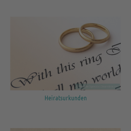
© Alexander Oganezov | Dreamstime.com
Heiratsurkunden