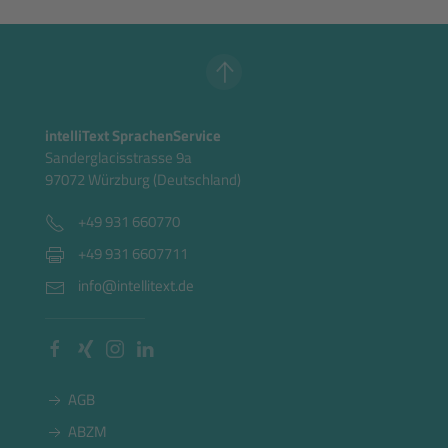
intelliText SprachenService
Sanderglacisstrasse 9a
97072 Würzburg (Deutschland)
+49 931 660770
+49 931 6607711
info@intellitext.de
AGB
ABZM