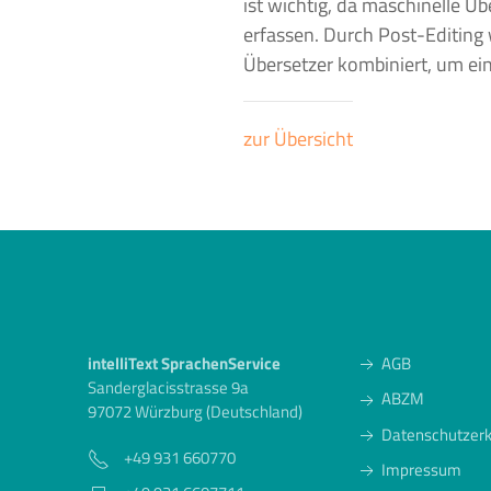
ist wichtig, da maschinelle Üb
erfassen. Durch
Post-Editing
Übersetzer kombiniert, um ein
zur Übersicht
intelliText SprachenService
AGB
Sanderglacisstrasse 9a
ABZM
97072 Würzburg (Deutschland)
Datenschutzerk
+49 931 660770
Impressum