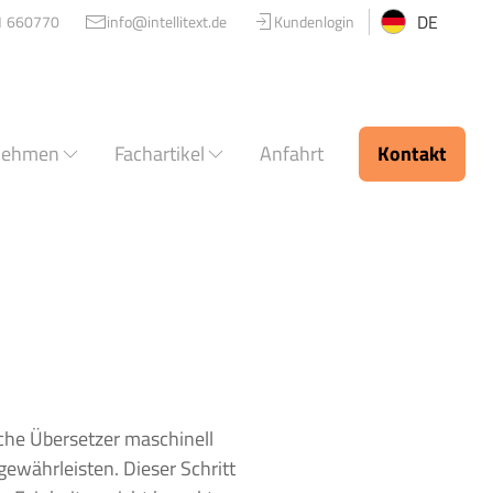
DE
1 660770
info@intellitext.de
Kundenlogin
nehmen
Fachartikel
Anfahrt
Kontakt
iche Übersetzer maschinell
ewährleisten. Dieser Schritt